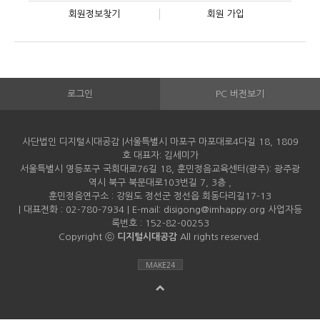
회원정보찾기
회원 가입
로그인
PC 버전보기
사단법인 디지털시대공감 |서울특별시 마포구 마포대로4다길 18, 1809
호 대표자: 김세미가
서울특별시 영등포구 국회대로76길 18, 훈민정음교육센터(광주): 광주광
역시 북구 북문대로103번길 7, 3층 ,
훈민정음연구소 : 강원도 정선군 정선읍 회동다리길17-13
| 대표전화 : 02-780-7934 | E-mail: disigong@imhappy.org 사업자등
록번호 : 152-82-00253
Copyright ⓒ
디지털시대공감
All rights reserved.
MAKE24