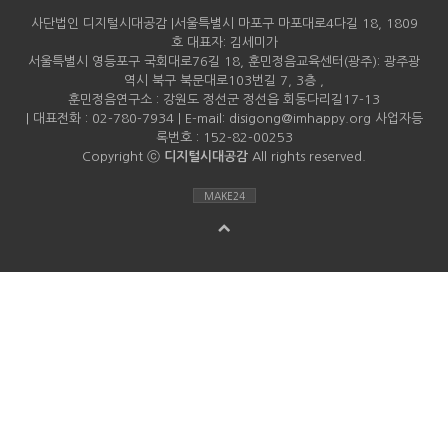
사단법인 디지털시대공감 |서울특별시 마포구 마포대로4다길 18, 1809
호 대표자: 김세미가
서울특별시 영등포구 국회대로76길 18, 훈민정음교육센터(광주): 광주광
역시 북구 북문대로103번길 7, 3층 ,
훈민정음연구소 : 강원도 정선군 정선읍 회동다리길17-13
| 대표전화 : 02-780-7934 | E-mail: disigong@imhappy.org 사업자등
록번호 : 152-82-00253
Copyright ⓒ
디지털시대공감
All rights reserved.
MAKE24