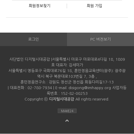
회원정보찾기
회원 가입
로그인
PC 버전보기
사단법인 디지털시대공감 |서울특별시 마포구 마포대로4다길 18, 1809
호 대표자: 김세미가
서울특별시 영등포구 국회대로76길 18, 훈민정음교육센터(광주): 광주광
역시 북구 북문대로103번길 7, 3층 ,
훈민정음연구소 : 강원도 정선군 정선읍 회동다리길17-13
| 대표전화 : 02-780-7934 | E-mail: disigong@imhappy.org 사업자등
록번호 : 152-82-00253
Copyright ⓒ
디지털시대공감
All rights reserved.
MAKE24