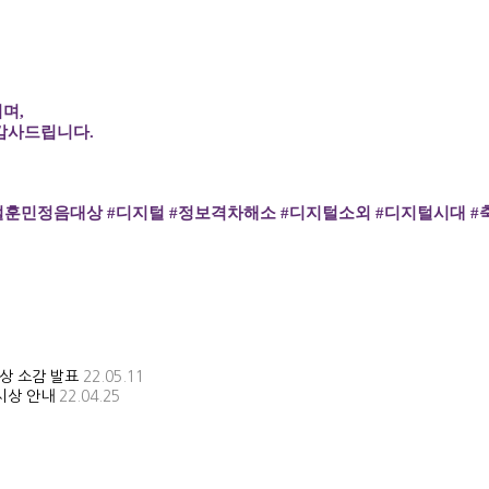
리며,
감사드립니다.
훈민정음대상 #디지털 #정보격차해소 #디지털소외 #디지털시대 #
수상 소감 발표
22.05.11
시상 안내
22.04.25